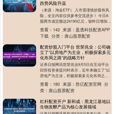
跌势风险升温
（来源：淘金ETF） 入市需谨慎炒股有风
险，全文内容仅供参考交流进步！ 今日A
股两市成交额达24190亿元，较昨日增加
1141亿元，量能虽有提升，但市场分歧却
查看：
142
来源：
盈透科技配资APP
贯....
下载
分类：
唐山股票配资
配资炒股入门平台 世荣兆业：公司确
立了“以房地产为主业，积极探索多元
化布局之路”的战略方针
证券日报网讯世荣兆业9月5日在互动平台
回答投资者提问时表示，近年来确立了“以
房地产为主业，积极探索多元化布局之
路”的战略方针，除聚焦房地产主业外，还
查看：
180
来源：
胜亿配资官网
分
积极推动集中....
类：
唐山股票配资
杠杆配资开户 新和成：黑龙江基地以
生物发酵产品为核心发展领域
证券日报网讯新和成9月5日发布公告，在