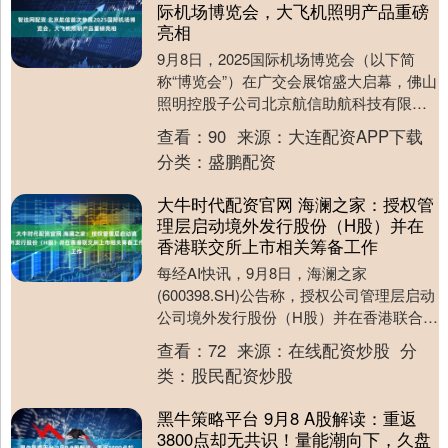
际机场博览会，大飞机照明产品重磅
亮相
9月8日，2025国际机场博览会（以下简
称“博览会”）在广交会展馆盛大启幕，佛山
照明控股子公司北京航信助航科技有限公
司（以下简称“北京航信”）首次参展，并携
查看：
90
来源：
大连配资APP下载
其大....
分类：
盛鹏配资
大牛时代配资官网 海澜之家：授权管
理层启动境外发行股份（H股）并在
香港联交所上市相关筹备工作
每经AI快讯，9月8日，海澜之家
(600398.SH)公告称，授权公司管理层启动
公司境外发行股份（H股）并在香港联合交
易所有限公司上市相关筹备工作。 海量资
查看：
72
来源：
在线配资炒股
分
讯、....
类：
股民配资炒股
黑牛策略平台 9月8 A股解读：重返
3800点却无共识！量能潮向下，久盘