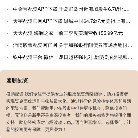
中金宝配资APP下载 千岛群岛附近海域发生6.7级地震，震源
天宇配资官网APP下载 绿城中国64.72亿元竞得上海虹口北
天天配资 海澜之家：前三季度实现营收155.99亿元
淄博股票配资网官网 关于加强银行间债券市场承销报价自律管理的
铁牛配资平台 微信：即日起将强化对虚假摆拍类视频的规范治理
盛鹏配资
盛鹏配资,我们专注于提供专业的股票配资策略指导，助力投资者
实现资金高效运作与收益最大化。通过科学的风险控制体系和灵活
的配资方案，我们帮助用户在股市中抓住更多机会，降低投资门
槛。无论您是新手还是资深投资者，我们的服务都将为您提供全面
支持，助您轻松应对市场波动，稳步迈向财富增长。选择我们，让
日进金配资 买台洗碗机惹得老公怒砸客厅, 妻子离家出走 原
您的投资更有保障、更具潜力！
因真是心酸