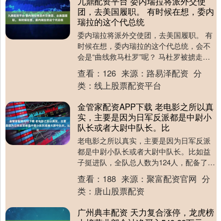
九鼎配资平台 委内瑞拉将派外交使
团，去美国履职。 有时候在想，委内
瑞拉的这个代总统
委内瑞拉将派外交使团，去美国履职。 有
时候在想，委内瑞拉的这个代总统，会不
会是“曲线救马杜罗”呢？ 马杜罗被掳走
了，委军方集体背叛马杜罗，现在唯一能
查看：
126
来源：
路易泽配资
分
救马杜罗的，....
类：
线上股票配资平台
金管家配资APP下载 老电影之所以真
实，主要是因为日军反派都是中尉小
队长或者大尉中队长。比
老电影之所以真实，主要是因为日军反派
都是中尉小队长或者大尉中队长。比如益
子挺进队，全队总人数为124人，配备了重
机枪、掷弹筒、小型无线通信机，中队长
查看：
188
来源：
聚富配资官网
分
益子重雄军衔....
类：
唐山股票配资
广州典丰配资 天力复合涨停，龙虎榜