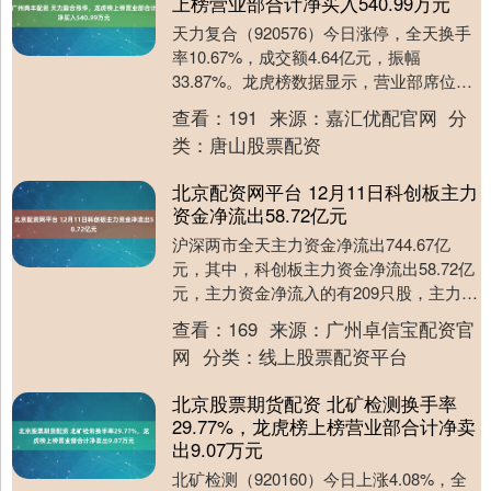
上榜营业部合计净买入540.99万元
天力复合（920576）今日涨停，全天换手
率10.67%，成交额4.64亿元，振幅
33.87%。龙虎榜数据显示，营业部席位合
计净买入540.99万元。 北交所公....
查看：
191
来源：
嘉汇优配官网
分
类：
唐山股票配资
北京配资网平台 12月11日科创板主力
资金净流出58.72亿元
沪深两市全天主力资金净流出744.67亿
元，其中，科创板主力资金净流出58.72亿
元，主力资金净流入的有209只股，主力资
金净流出的有386只股。 证券时报数据....
查看：
169
来源：
广州卓信宝配资官
网
分类：
线上股票配资平台
北京股票期货配资 北矿检测换手率
29.77%，龙虎榜上榜营业部合计净卖
出9.07万元
北矿检测（920160）今日上涨4.08%，全