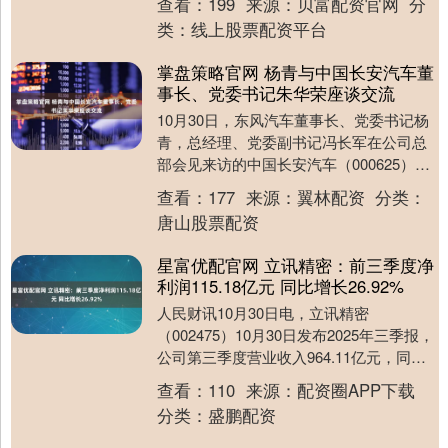
查看：
199
来源：
贝富配资官网
分
类：
线上股票配资平台
掌盘策略官网 杨青与中国长安汽车董
事长、党委书记朱华荣座谈交流
10月30日，东风汽车董事长、党委书记杨
青，总经理、党委副书记冯长军在公司总
部会见来访的中国长安汽车（000625）董
事长、党委书记朱华荣一行，双方围绕转
查看：
177
来源：
翼林配资
分类：
型升级....
唐山股票配资
星富优配官网 立讯精密：前三季度净
利润115.18亿元 同比增长26.92%
人民财讯10月30日电，立讯精密
（002475）10月30日发布2025年三季报，
公司第三季度营业收入964.11亿元，同比
增长31.03%；净利润48.74亿....
查看：
110
来源：
配资圈APP下载
分类：
盛鹏配资