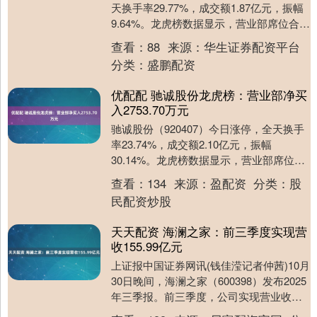
天换手率29.77%，成交额1.87亿元，振幅
9.64%。龙虎榜数据显示，营业部席位合计
净卖出9.07万元。 北交....
查看：
88
来源：
华生证券配资平台
分类：
盛鹏配资
优配配 驰诚股份龙虎榜：营业部净买
入2753.70万元
驰诚股份（920407）今日涨停，全天换手
率23.74%，成交额2.10亿元，振幅
30.14%。龙虎榜数据显示，营业部席位合
计净买入2753.70万元。 北交所....
查看：
134
来源：
盈配资
分类：
股
民配资炒股
天天配资 海澜之家：前三季度实现营
收155.99亿元
上证报中国证券网讯(钱佳滢记者仲茜)10月
30日晚间，海澜之家（600398）发布2025
年三季报。前三季度，公司实现营业收入
155.99亿元，同比增长2.23....