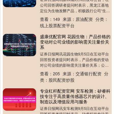
公司回答调研者提问时表示，黑龙江基地
定位为生物发酵产品，积极践行公司“生物
+”战略，目前已布局维生素C、辅酶Q10、
查看：
149
来源：
原油配资
分类：
维生素....
线上股票配资平台
盛康优配官网 花园生物：产品价格的
变动对公司业绩的影响需关注量价关
系
证券日报网讯花园生物9月5日在互动平台
回答投资者提问时表示，产品价格的变动
对公司业绩的影响需关注量价关系；公司
业绩由公司所有产品共同支撑，请理性评
查看：
205
来源：
交通银行配资
分
估单一产品对公....
类：
股民配资炒股
专业杠杆配资官网 安车检测：矽睿科
技专注于高质量传感器芯片的设计、
制造以及增值应用与服务
证券日报网讯安车检测9月5日在互动平台
回答投资者提问时表示，矽睿科技专注于