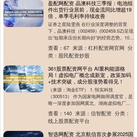
盈配网配资 晶澳科技三季报：电池组
件出货行业居前，现金流同比增超19
倍，单季毛利率持续改善
证券之星陆雯燕 在行业深度调整的背景
下，晶澳科技（002459）(002459.SZ)呈现
出“短期承压但长期向好”的经营态势。10月
30日，公司发布2025年三....
查看：
67
来源：
杠杆配资网官网
分
类：
股民配资炒股
361股票配资网平台 AI重构能源格
局！虚拟电厂概念成新宠，政策加码
+技术突破，成分股涨势看得见！
（来源：淘金ETF） 1. 恒实科技
（300513） 作为国家电网御用调度官，是
唯一深度参加国网冀北、湖南虚拟电厂商
业化运营的民营企业。独创秒级复合调控
查看：
140
来源：
信智配资
分类：
技术，2....
线上股票配资平台
智选网配资 北京航信首次参展2025国