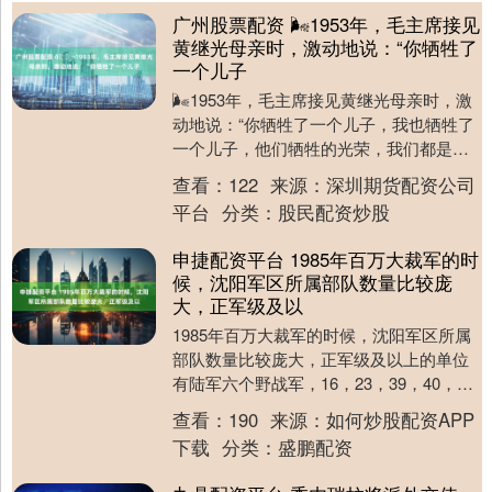
广州股票配资 🌬1953年，毛主席接见
黄继光母亲时，激动地说：“你牺牲了
一个儿子
🌬1953年，毛主席接见黄继光母亲时，激
动地说：“你牺牲了一个儿子，我也牺牲了
一个儿子，他们牺牲的光荣，我们都是烈
属！” 1976年秋天，中南海的衣柜最深处，
查看：
122
来源：
深圳期货配资公司
工....
平台
分类：
股民配资炒股
申捷配资平台 1985年百万大裁军的时
候，沈阳军区所属部队数量比较庞
大，正军级及以
1985年百万大裁军的时候，沈阳军区所属
部队数量比较庞大，正军级及以上的单位
有陆军六个野战军，16，23，39，40，
64，68。地方部队有黑龙江，吉林，辽宁
查看：
190
来源：
如何炒股配资APP
三....
下载
分类：
盛鹏配资